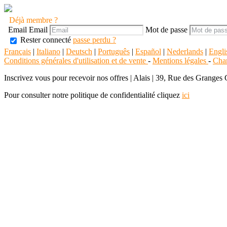
Déjà membre ?
Email
Email
Mot de passe
Rester connecté
passe perdu ?
Français
|
Italiano
|
Deutsch
|
Português
|
Español
|
Nederlands
|
Engli
Conditions générales d'utilisation et de vente
-
Mentions légales
-
Char
Inscrivez vous pour recevoir nos offres
|
Alais | 39, Rue des Granges
Pour consulter notre politique de confidentialité cliquez
ici