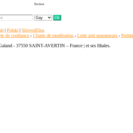
Section
sh
|
Polski
|
Slovenščina
te de confiance
-
Charte de modération
-
Lutte anti spammeurs
-
Polit
 Galand - 37550 SAINT-AVERTIN – France | et ses filiales.