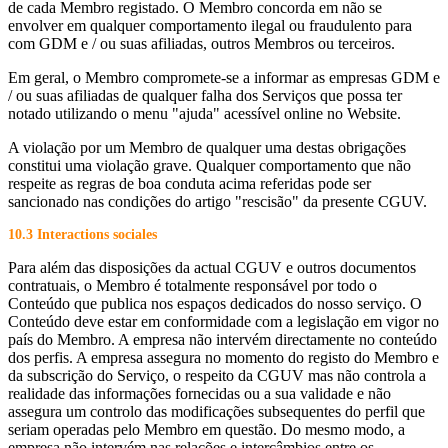
de cada Membro registado. O Membro concorda em não se
envolver em qualquer comportamento ilegal ou fraudulento para
com GDM e / ou suas afiliadas, outros Membros ou terceiros.
Em geral, o Membro compromete-se a informar as empresas GDM e
/ ou suas afiliadas de qualquer falha dos Serviços que possa ter
notado utilizando o menu "ajuda" acessível online no Website.
A violação por um Membro de qualquer uma destas obrigações
constitui uma violação grave. Qualquer comportamento que não
respeite as regras de boa conduta acima referidas pode ser
sancionado nas condições do artigo "rescisão" da presente CGUV.
10.3 Interactions sociales
Para além das disposições da actual CGUV e outros documentos
contratuais, o Membro é totalmente responsável por todo o
Conteúdo que publica nos espaços dedicados do nosso serviço. O
Conteúdo deve estar em conformidade com a legislação em vigor no
país do Membro. A empresa não intervém directamente no conteúdo
dos perfis. A empresa assegura no momento do registo do Membro e
da subscrição do Serviço, o respeito da CGUV mas não controla a
realidade das informações fornecidas ou a sua validade e não
assegura um controlo das modificações subsequentes do perfil que
seriam operadas pelo Membro em questão. Do mesmo modo, a
empresa não intervém nas relações e intercâmbios entre os