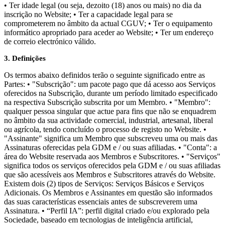
• Ter idade legal (ou seja, dezoito (18) anos ou mais) no dia da
inscrição no Website; • Ter a capacidade legal para se
comprometerem no âmbito da actual CGUV; • Ter o equipamento
informático apropriado para aceder ao Website; • Ter um endereço
de correio electrónico válido.
3. Definições
Os termos abaixo definidos terão o seguinte significado entre as
Partes: • "Subscrição": um pacote pago que dá acesso aos Serviços
oferecidos na Subscrição, durante um período limitado especificado
na respectiva Subscrição subscrita por um Membro. • "Membro":
qualquer pessoa singular que actue para fins que não se enquadrem
no âmbito da sua actividade comercial, industrial, artesanal, liberal
ou agrícola, tendo concluído o processo de registo no Website. •
"Assinante" significa um Membro que subscreveu uma ou mais das
Assinaturas oferecidas pela GDM e / ou suas afiliadas. • "Conta": a
área do Website reservada aos Membros e Subscritores. • "Serviços"
significa todos os serviços oferecidos pela GDM e / ou suas afiliadas
que são acessíveis aos Membros e Subscritores através do Website.
Existem dois (2) tipos de Serviços: Serviços Básicos e Serviços
Adicionais. Os Membros e Assinantes em questão são informados
das suas características essenciais antes de subscreverem uma
Assinatura. • “Perfil IA”: perfil digital criado e/ou explorado pela
Sociedade, baseado em tecnologias de inteligência artificial,