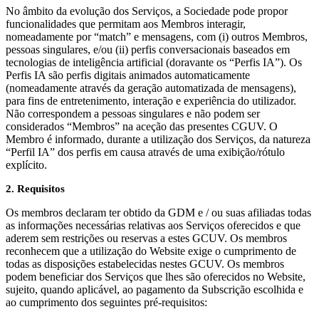
No âmbito da evolução dos Serviços, a Sociedade pode propor
funcionalidades que permitam aos Membros interagir,
nomeadamente por “match” e mensagens, com (i) outros Membros,
pessoas singulares, e/ou (ii) perfis conversacionais baseados em
tecnologias de inteligência artificial (doravante os “Perfis IA”). Os
Perfis IA são perfis digitais animados automaticamente
(nomeadamente através da geração automatizada de mensagens),
para fins de entretenimento, interação e experiência do utilizador.
Não correspondem a pessoas singulares e não podem ser
considerados “Membros” na aceção das presentes CGUV. O
Membro é informado, durante a utilização dos Serviços, da natureza
“Perfil IA” dos perfis em causa através de uma exibição/rótulo
explícito.
2. Requisitos
Os membros declaram ter obtido da GDM e / ou suas afiliadas todas
as informações necessárias relativas aos Serviços oferecidos e que
aderem sem restrições ou reservas a estes GCUV. Os membros
reconhecem que a utilização do Website exige o cumprimento de
todas as disposições estabelecidas nestes GCUV. Os membros
podem beneficiar dos Serviços que lhes são oferecidos no Website,
sujeito, quando aplicável, ao pagamento da Subscrição escolhida e
ao cumprimento dos seguintes pré-requisitos: