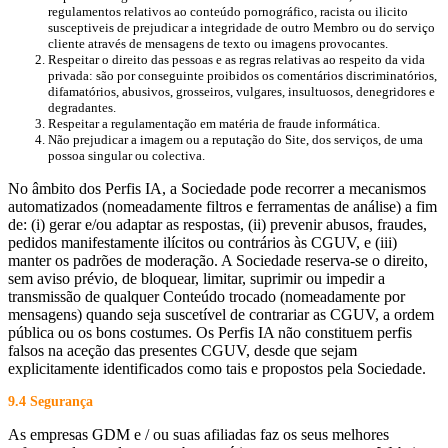
regulamentos relativos ao conteúdo pornográfico, racista ou ilicito
susceptiveis de prejudicar a integridade de outro Membro ou do serviço
cliente através de mensagens de texto ou imagens provocantes.
Respeitar o direito das pessoas e as regras relativas ao respeito da vida
privada: são por conseguinte proibidos os comentários discriminatórios,
difamatórios, abusivos, grosseiros, vulgares, insultuosos, denegridores e
degradantes.
Respeitar a regulamentação em matéria de fraude informática.
Não prejudicar a imagem ou a reputação do Site, dos serviços, de uma
possoa singular ou colectiva.
No âmbito dos Perfis IA, a Sociedade pode recorrer a mecanismos
automatizados (nomeadamente filtros e ferramentas de análise) a fim
de: (i) gerar e/ou adaptar as respostas, (ii) prevenir abusos, fraudes,
pedidos manifestamente ilícitos ou contrários às CGUV, e (iii)
manter os padrões de moderação. A Sociedade reserva-se o direito,
sem aviso prévio, de bloquear, limitar, suprimir ou impedir a
transmissão de qualquer Conteúdo trocado (nomeadamente por
mensagens) quando seja suscetível de contrariar as CGUV, a ordem
pública ou os bons costumes. Os Perfis IA não constituem perfis
falsos na aceção das presentes CGUV, desde que sejam
explicitamente identificados como tais e propostos pela Sociedade.
9.4 Segurança
As empresas GDM e / ou suas afiliadas faz os seus melhores