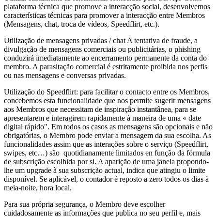
plataforma técnica que promove a interacção social, desenvolvemos
características técnicas para promover a interacção entre Membros
(Mensagens, chat, troca de vídeos, Speedflirt, etc.).
Utilização de mensagens privadas / chat A tentativa de fraude, a
divulgação de mensagens comerciais ou publicitárias, o phishing
conduzirá imediatamente ao encerramento permanente da conta do
membro. A parasitação comercial é estritamente proibida nos perfis
ou nas mensagens e conversas privadas.
Utilização do Speedflirt: para facilitar o contacto entre os Membros,
concebemos esta funcionalidade que nos permite sugerir mensagens
aos Membros que necessitam de inspiração instantânea, para se
apresentarem e interagirem rapidamente à maneira de uma « date
digital rápido". Em todos os casos as mensagens são opcionais e não
obrigatórias, o Membro pode enviar a mensagem da sua escolha. As
funcionalidades assim que as interações sobre o serviço (Speedflirt,
swipes, etc…) são quotidianamente limitados en função da fórmula
de subscrição escolhida por si. A aparição de uma janela propondo-
lhe um upgrade à sua subscrição actual, indica que atingiu o limite
disponível. Se aplicável, o contador é reposto a zero todos os dias à
meia-noite, hora local.
Para sua própria segurança, o Membro deve escolher
cuidadosamente as informações que publica no seu perfil e, mais