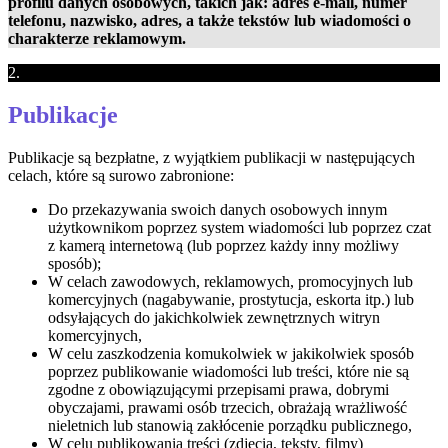
profilu danych osobowych, takich jak: adres e-mail, numer
telefonu, nazwisko, adres, a także tekstów lub wiadomości o
charakterze reklamowym.
2.
Publikacje
Publikacje są bezpłatne, z wyjątkiem publikacji w następujących
celach, które są surowo zabronione:
Do przekazywania swoich danych osobowych innym
użytkownikom poprzez system wiadomości lub poprzez czat
z kamerą internetową (lub poprzez każdy inny możliwy
sposób);
W celach zawodowych, reklamowych, promocyjnych lub
komercyjnych (nagabywanie, prostytucja, eskorta itp.) lub
odsyłających do jakichkolwiek zewnętrznych witryn
komercyjnych,
W celu zaszkodzenia komukolwiek w jakikolwiek sposób
poprzez publikowanie wiadomości lub treści, które nie są
zgodne z obowiązującymi przepisami prawa, dobrymi
obyczajami, prawami osób trzecich, obrażają wrażliwość
nieletnich lub stanowią zakłócenie porządku publicznego,
W celu publikowania treści (zdjęcia, teksty, filmy)