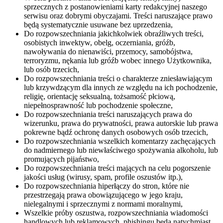
sprzecznych z postanowieniami karty redakcyjnej naszego
serwisu oraz dobrymi obyczajami. Treści naruszające prawo
będą systematycznie usuwane bez uprzedzenia,
Do rozpowszechniania jakichkolwiek obraźliwych treści,
osobistych inwektyw, obelg, oczerniania, gróźb,
nawoływania do nienawiści, przemocy, samobójstwa,
terroryzmu, nękania lub gróźb wobec innego Użytkownika,
lub osób trzecich,
Do rozpowszechniania treści o charakterze zniesławiającym
lub krzywdzącym dla innych ze względu na ich pochodzenie,
religię, orientację seksualną, tożsamość płciową,
niepełnosprawność lub pochodzenie społeczne,
Do rozpowszechniania treści naruszających prawa do
wizerunku, prawa do prywatności, prawa autorskie lub prawa
pokrewne bądź ochronę danych osobowych osób trzecich,
Do rozpowszechniania wszelkich komentarzy zachęcających
do nadmiernego lub niewłaściwego spożywania alkoholu, lub
promujących pijaństwo,
Do rozpowszechniania treści mających na celu pogorszenie
jakości usług (wirusy, spam, profile oszustów itp.),
Do rozpowszechniania hiperłączy do stron, które nie
przestrzegają prawa obowiązującego w jego kraju,
nielegalnymi i sprzecznymi z normami moralnymi,
Wszelkie próby oszustwa, rozpowszechniania wiadomości
handlowych lub reklamowych, phishingu będą natychmiast