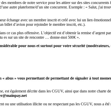
es membres de notre service pour les attirer sur des sites concurrents
d’une autre plateforme/d’un site concurrent. Exemple : « Salut, j'ai trou
meur échange avec un membre inscrit et créé avec lui un lien émotionne
 billet d’avion pour rejoindre le membre inscrit, etc.).
 ce cas plus offensive. L’objectif est d’obtenir la remise d’argent par l
e tu es sur un site de rencontre … donne-moi 500€ ».
nsidérable pour nous et surtout pour votre sécurité (modérateurs, s
en « abus » vous permettant de permettant de signaler à tout moment
gne, est également décrite dans les CGUV, ainsi que dans notre charte d
omer@mainpay.net
ou une utilisation illicite ou ne respectant pas les CGUV, nous a été 