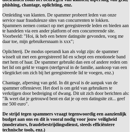
phishing, chantage, oplichting, enz.
Omleiding van klanten. De spammer probeert leden van onze
service naar frauduleuze sites van concurrenten te lokken.
Spammers nemen contact op met geregistreerde leden en bieden aan
te handelen via een ander platform of een concurrerende site.
Voorbeeld: "Hoi, ik heb een betere datingsite gevonden, voeg me
daar toe, mijn gebruikersnaam is xxx";
Oplichterij. De modus operandi kan als volgt zijn: de spammer
wisselt uit met een geregistreerd lid en schept een emotionele band
met hem of haar. De spammer gebruikt dan een of andere reden om
het lid om geld te vragen (sterfgeval in de familie, aankoop van een
vliegticket om zich bij het geregistreerde lid te voegen, enz.)
Chantage, afpersing van geld. In dit geval is de aanpak van de
spammer offensiever. Het doel is om geld van gebruikers te
verkrijgen door bedreiging of dwang. Dit uit zich door berichten als:
"Ik weet dat je getrouwd bent en dat je op een datingsite zit... geef
me 500 euro".
De strijd tegen spammers vraagt tegenwoordig een aanzienlijk
budget aan ons en dit is vooral nodig voor jouw veiligheid
(moderators, fraudebestrijdingsdienst, steeds efficiëntere
technische tools, enz.)